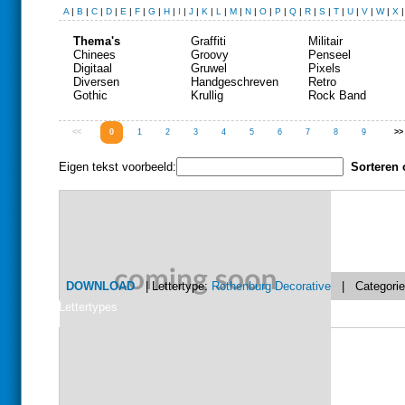
A
|
B
|
C
|
D
|
E
|
F
|
G
|
H
|
I
|
J
|
K
|
L
|
M
|
N
|
O
|
P
|
Q
|
R
|
S
|
T
|
U
|
V
|
W
|
X
Thema's
Graffiti
Militair
Chinees
Groovy
Penseel
Digitaal
Gruwel
Pixels
Diversen
Handgeschreven
Retro
Gothic
Krullig
Rock Band
<<
0
1
2
3
4
5
6
7
8
9
>>
Eigen tekst voorbeeld:
Sorteren 
DOWNLOAD
| Lettertype:
Rothenburg Decorative
| Categori
Lettertypes