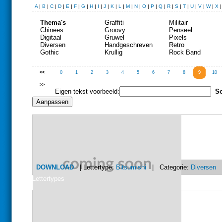
A
|
B
|
C
|
D
|
E
|
F
|
G
|
H
|
I
|
J
|
K
|
L
|
M
|
N
|
O
|
P
|
Q
|
R
|
S
|
T
|
U
|
V
|
W
|
X
Thema's
Graffiti
Militair
Chinees
Groovy
Penseel
Digitaal
Gruwel
Pixels
Diversen
Handgeschreven
Retro
Gothic
Krullig
Rock Band
<<
0
1
2
3
4
5
6
7
8
9
10
>>
Eigen tekst voorbeeld:
So
DOWNLOAD
| Lettertype:
Bitsumishi
| Categorie:
Diversen
Lettertypes