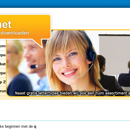
ome
types
bats
ypes
p 25
orum
ke beginnen met de
q