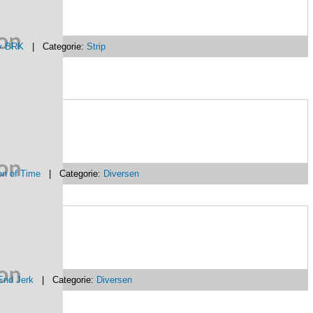
y BRK
| Categorie:
Strip
on of Time
| Categorie:
Diversen
End Jerk
| Categorie:
Diversen