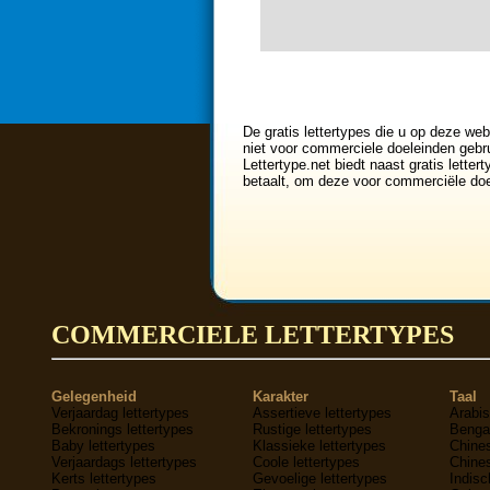
<<
0
1
2
3
4
De gratis lettertypes die u op deze web
niet voor commerciele doeleinden gebru
Lettertype.net biedt naast gratis lette
betaalt, om deze voor commerciële doe
COMMERCIELE LETTERTYPES
Gelegenheid
Karakter
Taal
Verjaardag lettertypes
Assertieve lettertypes
Arabis
Bekronings lettertypes
Rustige lettertypes
Bengaa
Baby lettertypes
Klassieke lettertypes
Chines
Verjaardags lettertypes
Coole lettertypes
Chines
Kerts lettertypes
Gevoelige lettertypes
Indisc