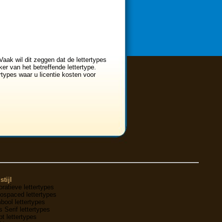
Vaak wil dit zeggen dat de lettertypes
er van het betreffende lettertype.
ertypes waar u licentie kosten voor
stijl
ratieve lettertypes
ospaced lettertypes
ool lettertypes
 Serif lettertypes
pt lettertypes