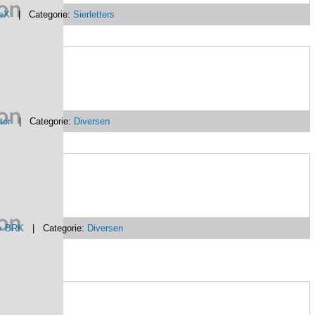
eX
| Categorie:
Sierletters
tor
| Categorie:
Diversen
y BRK
| Categorie:
Diversen