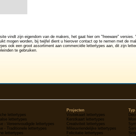
5
>>
site vindt zijn eigendom van de makers, het gaat hier om "freeware" versies. 
ikt mogen worden, bij twijfel dient u hierover contact op te nemen met de mak
rtypes ook een groot assortiment aan commerciële lettertypes aan, dit zijn lett
leinden te gebruiken.
Projecten
Typ 
che lettertypes
Visitekaart lettertypes
Deco
lse lettertypes
Kerstkaart lettertypes
Mon
e - Vereenvoudigde lettertypes
Creativiteit lettertypes
Symb
e - Traditionele lettertypes
Milieuvriendelijke lettertypes
Sans
he lettertypes
Felicitatie lettertypes
Scri