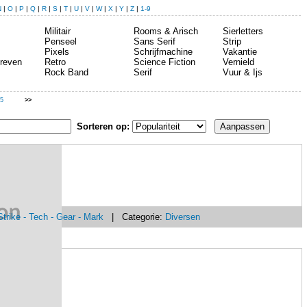
N
|
O
|
P
|
Q
|
R
|
S
|
T
|
U
|
V
|
W
|
X
|
Y
|
Z
|
1-9
Militair
Rooms & Arisch
Sierletters
Penseel
Sans Serif
Strip
Pixels
Schrijfmachine
Vakantie
reven
Retro
Science Fiction
Vernield
Rock Band
Serif
Vuur & Ijs
5
>>
Sorteren op:
trike - Tech - Gear - Mark
| Categorie:
Diversen