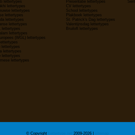
ti lettertypes
Presentatie lettertypes
Seri
hi lettertypes
CV lettertypes
uwse lettertypes
School lettertypes
e lettertypes
Plakboek lettertypes
a lettertypes
St. Patrick's Dag lettertypes
nse lettertypes
Valentijnsdag lettertypes
1 lettertypes
Bruiloft lettertypes
lam lettertypes
uropees (WGL) lettertypes
lettertypes
 lettertypes
 lettertypes
 lettertypes
mese lettertypes
© Copyright
Lettertype.net
2009-2026 |
sitemap