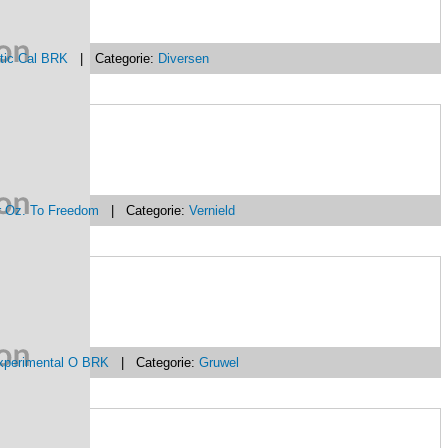
tic Cal BRK
| Categorie:
Diversen
r Oz. To Freedom
| Categorie:
Vernield
Experimental O BRK
| Categorie:
Gruwel