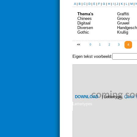
A
|
B
|
C
|
D
|
E
|
F
|
G
|
H
|
I
|
J
|
K
|
L
|
M
|
Thema's
Graffiti
Chinees
Groovy
Digitaal
Gruwel
Diversen
Handgesch
Gothic
Krullig
<<
0
1
2
3
4
Eigen tekst voorbeeld:
DOWNLOAD
| Lettertype:
Quick S
Lettertypes