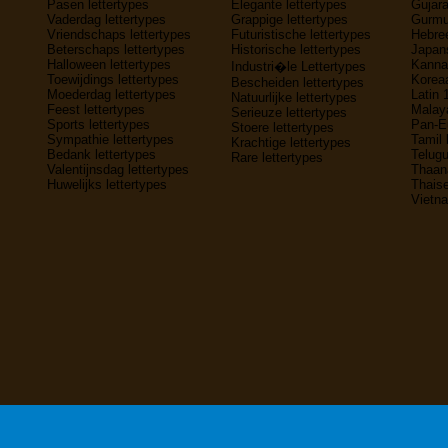
Pasen lettertypes
Elegante lettertypes
Gujara
Vaderdag lettertypes
Grappige lettertypes
Gurmuk
Vriendschaps lettertypes
Futuristische lettertypes
Hebree
Beterschaps lettertypes
Historische lettertypes
Japans
Halloween lettertypes
Kannad
Industri�le Lettertypes
Toewijdings lettertypes
Koreaa
Bescheiden lettertypes
Moederdag lettertypes
Latin 
Natuurlijke lettertypes
Feest lettertypes
Malaya
Serieuze lettertypes
Sports lettertypes
Pan-E
Stoere lettertypes
Sympathie lettertypes
Tamil 
Krachtige lettertypes
Bedank lettertypes
Telugu
Rare lettertypes
Valentijnsdag lettertypes
Thaana
Huwelijks lettertypes
Thaise
Vietna