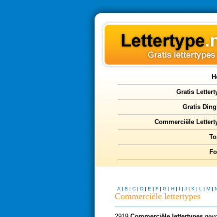
H
Gratis Letter
Gratis Ding
Commerciële Lettert
To
F
A
|
B
|
C
|
D
|
E
|
F
|
G
|
H
|
I
|
J
|
K
|
L
|
M
|
Commerciële lettertypes
2919
Commerciële lettertypes
gevo