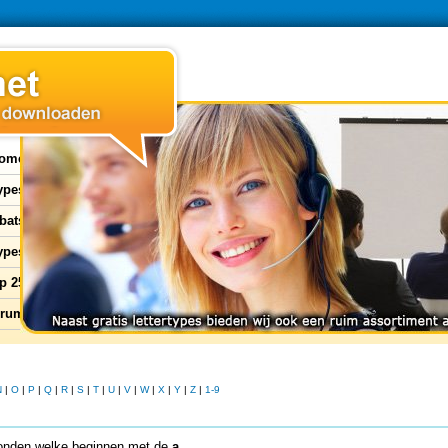
ome
types
bats
ypes
p 25
orum
N
|
O
|
P
|
Q
|
R
|
S
|
T
|
U
|
V
|
W
|
X
|
Y
|
Z
|
1-9
nden welke beginnen met de
a