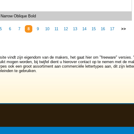
 Narrow Oblique Bold
5
6
7
8
9
10
11
12
13
14
15
16
17
>>
site vindt zijn eigendom van de makers, het gaat hier om "freeware" versies. 
ikt mogen worden, bij twijfel dient u hierover contact op te nemen met de mak
rtypes ook een groot assortiment aan commerciële lettertypes aan, dit zijn lett
leinden te gebruiken.