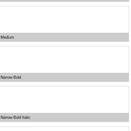
a Medium
 Narrow Bold
Narrow Bold Italic