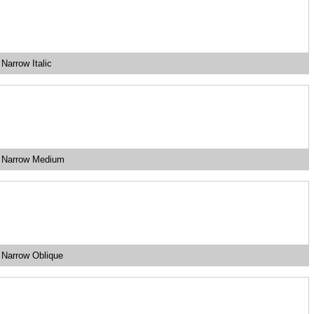
Narrow Italic
a Narrow Medium
 Narrow Oblique