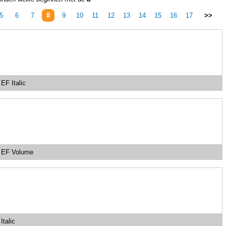
5
6
7
8
9
10
11
12
13
14
15
16
17
>>
EF Italic
a EF Volume
Italic