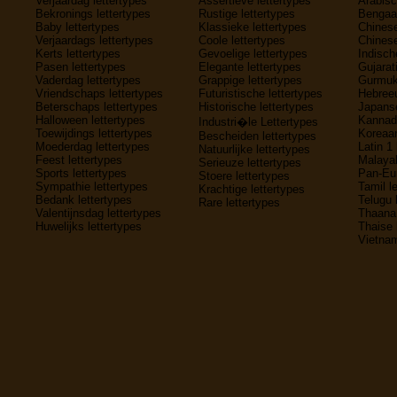
Verjaardag lettertypes
Assertieve lettertypes
Arabisc
Bekronings lettertypes
Rustige lettertypes
Bengaal
Baby lettertypes
Klassieke lettertypes
Chinese
Verjaardags lettertypes
Coole lettertypes
Chinese
Kerts lettertypes
Gevoelige lettertypes
Indisch
Pasen lettertypes
Elegante lettertypes
Gujarati
Vaderdag lettertypes
Grappige lettertypes
Gurmukh
Vriendschaps lettertypes
Futuristische lettertypes
Hebreeu
Beterschaps lettertypes
Historische lettertypes
Japanse
Halloween lettertypes
Kannada
Industri�le Lettertypes
Toewijdings lettertypes
Koreaan
Bescheiden lettertypes
Moederdag lettertypes
Latin 1 
Natuurlijke lettertypes
Feest lettertypes
Malayal
Serieuze lettertypes
Sports lettertypes
Pan-Eur
Stoere lettertypes
Sympathie lettertypes
Tamil l
Krachtige lettertypes
Bedank lettertypes
Telugu 
Rare lettertypes
Valentijnsdag lettertypes
Thaana 
Huwelijks lettertypes
Thaise 
Vietnam