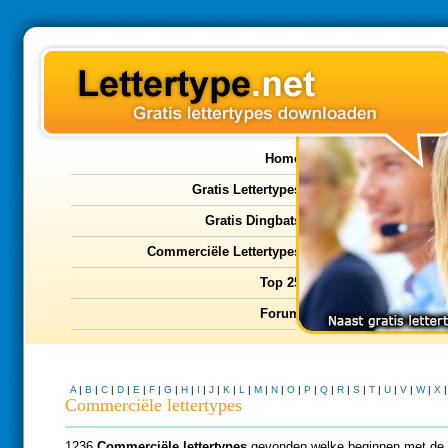
Home
Gratis Lettertypes
Gratis Dingbats
Commerciële Lettertypes
Top 25
Forum
A
|
B
|
C
|
D
|
E
|
F
|
G
|
H
|
I
|
J
|
K
|
L
|
M
|
N
|
O
|
P
|
Q
|
R
|
S
|
T
|
U
|
V
|
W
|
X
Commerciële lettertypes
1236
Commerciële lettertypes
gevonden welke beginnen met de