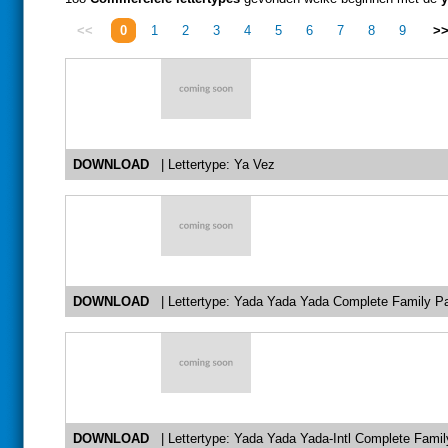
<<
0
1
2
3
4
5
6
7
8
9
>
DOWNLOAD
| Lettertype: Ya Vez
DOWNLOAD
| Lettertype: Yada Yada Yada Complete Family P
DOWNLOAD
| Lettertype: Yada Yada Yada-Intl Complete Fami