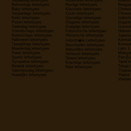
Verjaardag lettertypes
Assertieve lettertypes
Arabisc
Bekronings lettertypes
Rustige lettertypes
Bengaal
Baby lettertypes
Klassieke lettertypes
Chinese
Verjaardags lettertypes
Coole lettertypes
Chinese
Kerts lettertypes
Gevoelige lettertypes
Indisch
Pasen lettertypes
Elegante lettertypes
Gujarati
Vaderdag lettertypes
Grappige lettertypes
Gurmukh
Vriendschaps lettertypes
Futuristische lettertypes
Hebreeu
Beterschaps lettertypes
Historische lettertypes
Japanse
Halloween lettertypes
Kannada
Industri�le Lettertypes
Toewijdings lettertypes
Koreaan
Bescheiden lettertypes
Moederdag lettertypes
Latin 1 
Natuurlijke lettertypes
Feest lettertypes
Malayal
Serieuze lettertypes
Sports lettertypes
Pan-Eur
Stoere lettertypes
Sympathie lettertypes
Tamil l
Krachtige lettertypes
Bedank lettertypes
Telugu 
Rare lettertypes
Valentijnsdag lettertypes
Thaana 
Huwelijks lettertypes
Thaise 
Vietnam