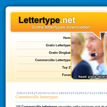
Home
Gratis Lettertypes
Gratis Dingbats
Commerciële Lettertypes
Top 25
Forum
A
|
B
|
C
|
D
|
E
|
F
|
G
|
H
|
I
|
J
|
K
|
L
|
M
|
N
|
O
|
P
|
Q
|
R
|
S
|
T
|
U
|
V
|
W
|
X
Commerciële lettertypes
188
Commerciële lettertypes
gevonden welke beginnen met de
y