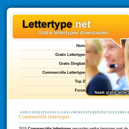
Home
Gratis Lettertypes
Gratis Dingbats
Commerciële Lettertypes
Top 25
Forum
A
|
B
|
C
|
D
|
E
|
F
|
G
|
H
|
I
|
J
|
K
|
L
|
M
|
N
|
O
|
P
|
Q
|
R
|
S
|
T
|
U
|
V
|
W
|
X
Commerciële lettertypes
2515
Commerciële lettertypes
gevonden welke beginnen met de