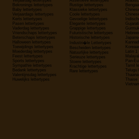
Verjaardag lettertypes
Assertieve lettertypes
Arabisc
Bekronings lettertypes
Rustige lettertypes
Bengaal
Baby lettertypes
Klassieke lettertypes
Chinese
Verjaardags lettertypes
Coole lettertypes
Chinese
Kerts lettertypes
Gevoelige lettertypes
Indisch
Pasen lettertypes
Elegante lettertypes
Gujarati
Vaderdag lettertypes
Grappige lettertypes
Gurmukh
Vriendschaps lettertypes
Futuristische lettertypes
Hebreeu
Beterschaps lettertypes
Historische lettertypes
Japanse
Halloween lettertypes
Kannada
Industri�le Lettertypes
Toewijdings lettertypes
Koreaan
Bescheiden lettertypes
Moederdag lettertypes
Latin 1 
Natuurlijke lettertypes
Feest lettertypes
Malayal
Serieuze lettertypes
Sports lettertypes
Pan-Eur
Stoere lettertypes
Sympathie lettertypes
Tamil l
Krachtige lettertypes
Bedank lettertypes
Telugu 
Rare lettertypes
Valentijnsdag lettertypes
Thaana 
Huwelijks lettertypes
Thaise 
Vietnam