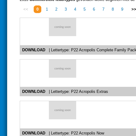
<<
0
1
2
3
4
5
6
7
8
9
>
DOWNLOAD
| Lettertype: P22 Acropolis Complete Family Pac
DOWNLOAD
| Lettertype: P22 Acropolis Extras
DOWNLOAD
| Lettertype: P22 Acropolis Now