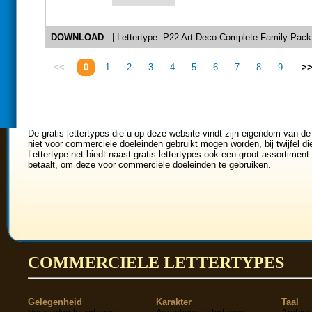
DOWNLOAD
| Lettertype: P22 Art Deco Complete Family Pack
<<
0
1
2
3
4
5
6
7
8
9
>
De gratis lettertypes die u op deze website vindt zijn eigendom van de
niet voor commerciele doeleinden gebruikt mogen worden, bij twijfel di
Lettertype.net biedt naast gratis lettertypes ook een groot assortiment 
betaalt, om deze voor commerciële doeleinden te gebruiken.
COMMERCIELE LETTERTYPES
Gelegenheid
Karakter
Taal